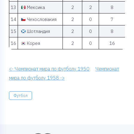
13
Мексика
2
2
8
14
Чехословакия
2
0
7
15
Шотландия
2
0
8
16
Корея
2
0
16
<- Чемпионат мира по футболу 1950
Чемпионат
мира по футболу 1958 ->
Футбол