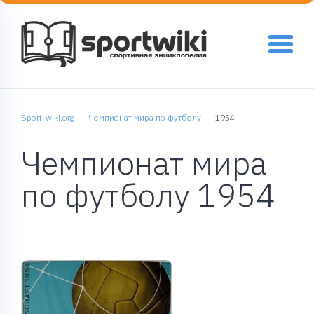
Sport-wiki.org
Чемпионат мира по футболу
1954
Чемпионат мира
по футболу 1954